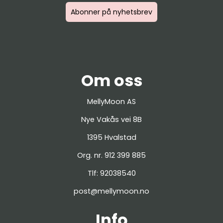
Abonner på nyhetsbrev
Om oss
MellyMoon AS
Nye Vakås vei 8B
1395 Hvalstad
Org. nr. 912 399 885
Tlf:
92038540
post@mellymoon.no
Info