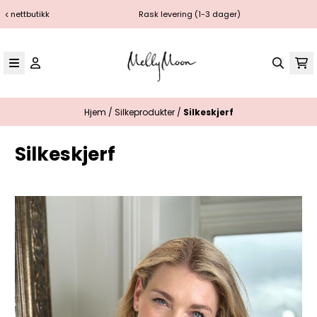
Hopp til innhold
k
Rask levering (1-3 dager)
Gratis frakt
Hjem
/
Silkeprodukter
/
Silkeskjerf
Silkeskjerf