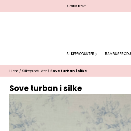
Hopp til innhold
Gratis frakt
SILKEPRODUKTER
BAMBUSPRODU
Hjem
/
Silkeprodukter
/
Sove turban i silke
Sove turban i silke