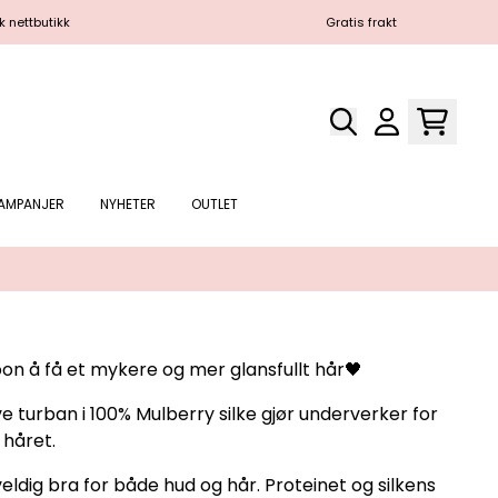
Gratis frakt
AMPANJER
NYHETER
OUTLET
oon å få et mykere og mer glansfullt hår🖤
e turban i 100% Mulberry silke gjør underverker for
håret.
veldig bra for både hud og hår. Proteinet og silkens