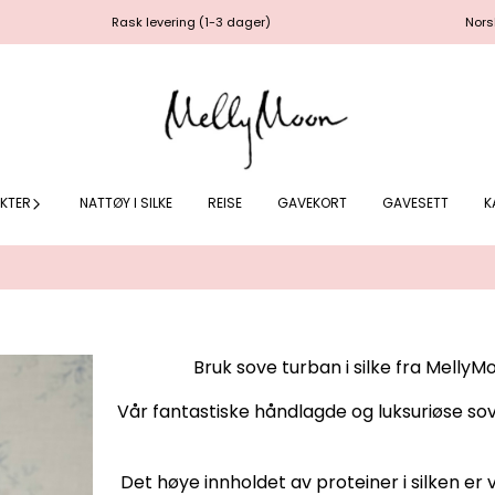
Rask levering (1-3 dager)
Norsk nettbutikk
KTER
NATTØY I SILKE
REISE
GAVEKORT
GAVESETT
K
Bruk sove turban i silke fra MellyM
Vår fantastiske håndlagde og luksuriøse sov
Det høye innholdet av proteiner i silken er 