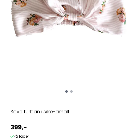
Sove turban i silke-amalfi
399,-
På lager