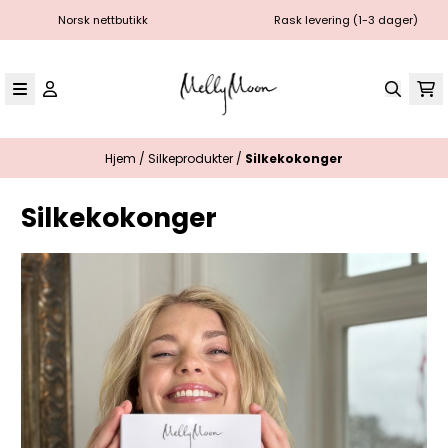
Hopp til innhold
Norsk nettbutikk
Rask levering (1-3 dager)
Hjem
/
Silkeprodukter
/
Silkekokonger
Silkekokonger