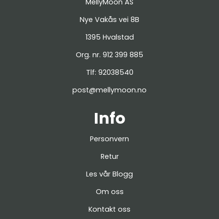
MellyMoon AS
Nye Vakås vei 8B
1395 Hvalstad
Org. nr. 912 399 885
Tlf:
92038540
post@mellymoon.no
Info
Personvern
Retur
Les vår Blogg
Om oss
Kontakt oss