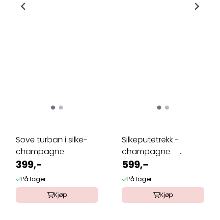
Sove turban i silke-
Silkeputetrekk -
champagne
champagne - ...
399,-
599,-
På lager
På lager
Kjøp
Kjøp