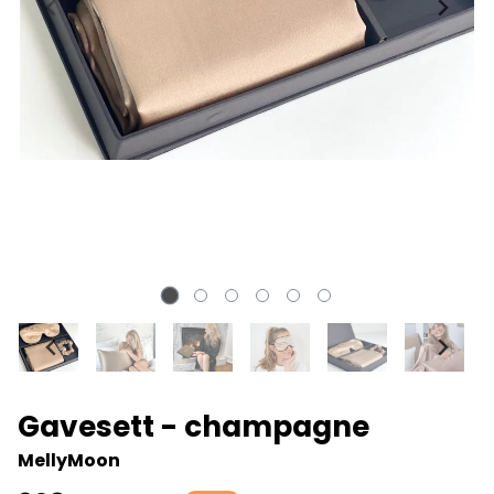
Gavesett - champagne
MellyMoon