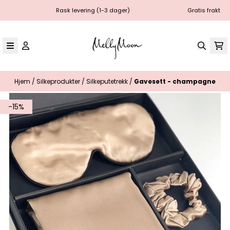
Hopp til innhold
Rask levering (1-3 dager)
Gratis frakt
Hjem
/
Silkeprodukter
/
Silkeputetrekk
/
Gavesett - champagne
-15%