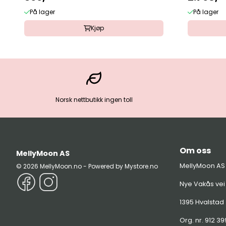
På lager
På lager
Kjøp
Norsk nettbutikk ingen toll
Om oss
MellyMoon AS
MellyMoon AS
© 2026 MellyMoon.no - Powered by Mystore.no
Nye Vakås vei
1395 Hvalstad
Org. nr. 912 3