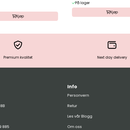
På lager
Kjøp
Kjøp
Premium kvalitet
Next day delivery
Info
Personvern
 8B
Retur
Les vår Blogg
99 885
Om oss