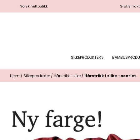
Hopp til innhold
Norsk nettbutikk
Gratis frakt
SILKEPRODUKTER
BAMBUSPRODU
Hjem
/
Silkeprodukter
/
Hårstrikk i silke
/
Hårstrikk i silke - scarlet