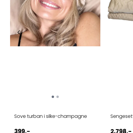
Sove turban i silke-champagne
Sengesett 
399,-
2.798,-