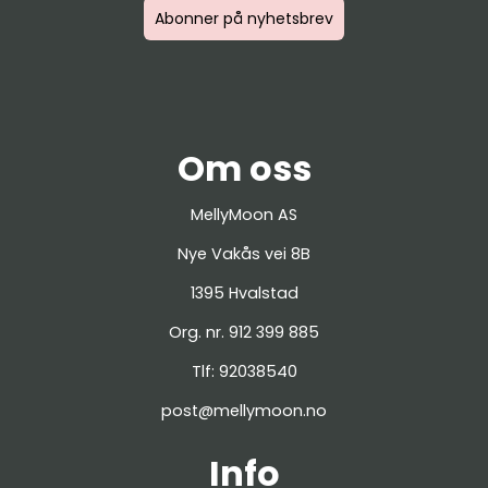
Abonner på nyhetsbrev
Om oss
MellyMoon AS
Nye Vakås vei 8B
1395 Hvalstad
Org. nr. 912 399 885
Tlf:
92038540
post@mellymoon.no
Info