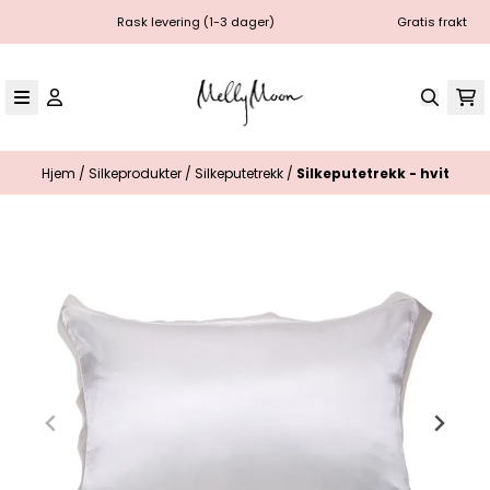
Hopp til innhold
Rask levering (1-3 dager)
Gratis frakt
Hjem
/
Silkeprodukter
/
Silkeputetrekk
/
Silkeputetrekk - hvit