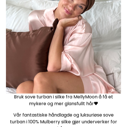
Bruk sove turban i silke fra MellyMoon å få et
mykere og mer glansfullt hår🖤
Vår fantastiske håndlagde og luksuriøse sove
turban i 100% Mulberry silke gjør underverker for