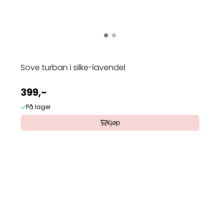
Sove turban i silke-lavendel
399,-
På lager
Kjøp