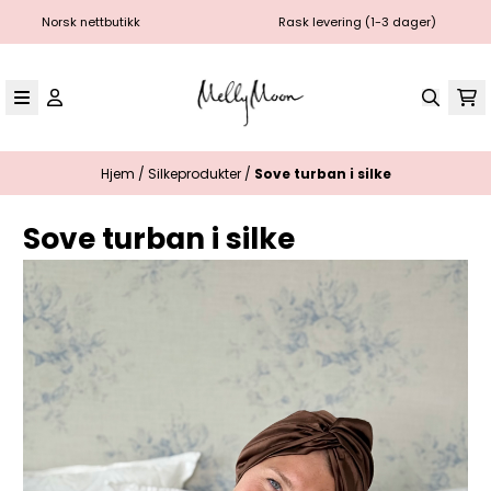
Hopp til innhold
orsk nettbutikk
Rask levering (1-3 dager)
Hjem
/
Silkeprodukter
/
Sove turban i silke
Sove turban i silke