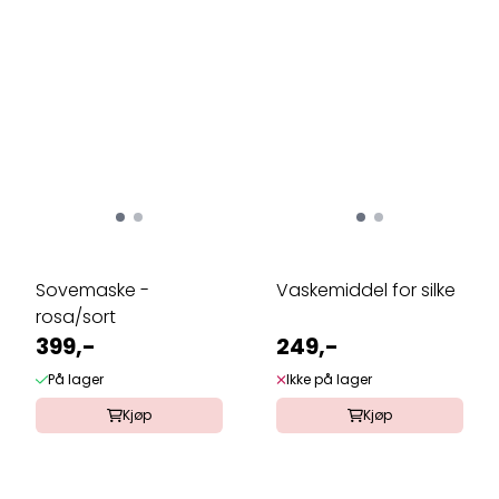
Sovemaske -
Vaskemiddel for silke
rosa/sort
399,-
249,-
På lager
Ikke på lager
Kjøp
Kjøp