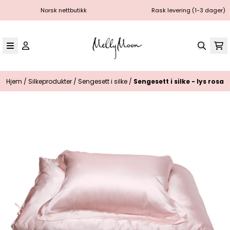
Hopp til innhold
Norsk nettbutikk
Rask levering (1-3 dager)
Hjem
/
Silkeprodukter
/
Sengesett i silke
/
Sengesett i silke - lys rosa