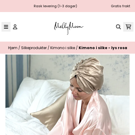
Hopp til innhold
Rask levering (1-3 dager)
Gratis frakt
Hjem
/
Silkeprodukter
/
Kimono i silke
/
Kimono i silke - lys rosa