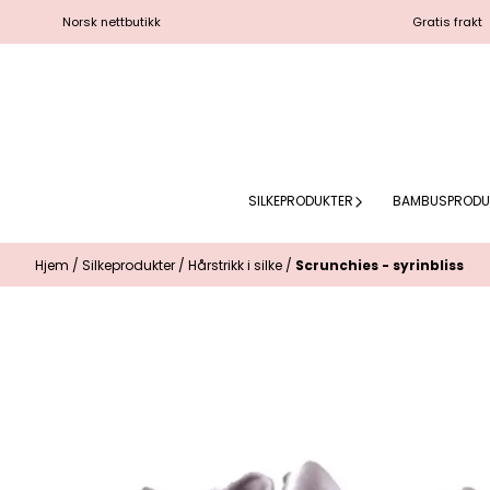
Hopp til innhold
Norsk nettbutikk
Gratis frakt
SILKEPRODUKTER
BAMBUSPRODU
Hjem
/
Silkeprodukter
/
Hårstrikk i silke
/
Scrunchies - syrinbliss