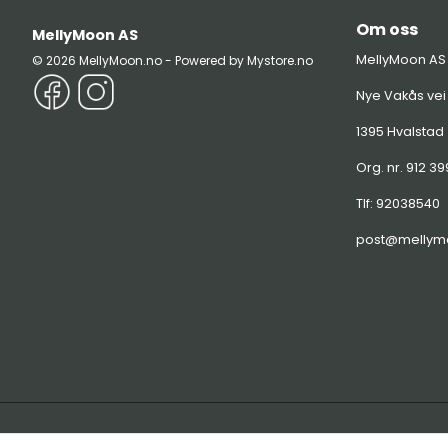
Om oss
MellyMoon AS
MellyMoon AS
© 2026 MellyMoon.no - Powered by Mystore.no
Nye Vakås vei
1395 Hvalstad
Org. nr. 912 3
Tlf:
92038540
post@mellym