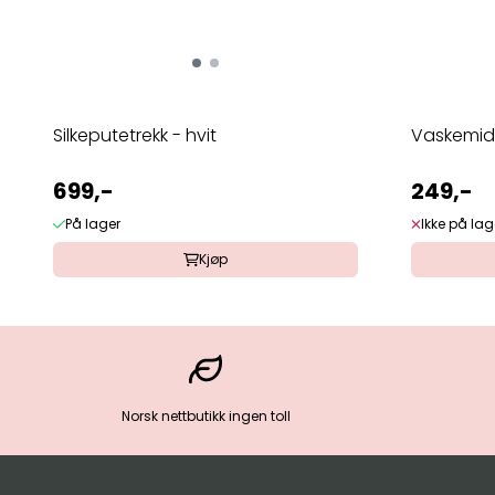
Silkeputetrekk - hvit
Vaskemidd
699,-
249,-
På lager
Ikke på lag
Kjøp
Norsk nettbutikk ingen toll