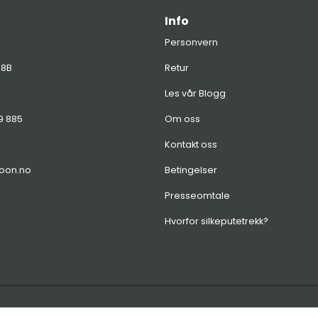
Info
Personvern
 8B
Retur
Les vår Blogg
99 885
Om oss
Kontakt oss
oon.no
Betingelser
Presseomtale
Hvorfor silkeputetrekk?