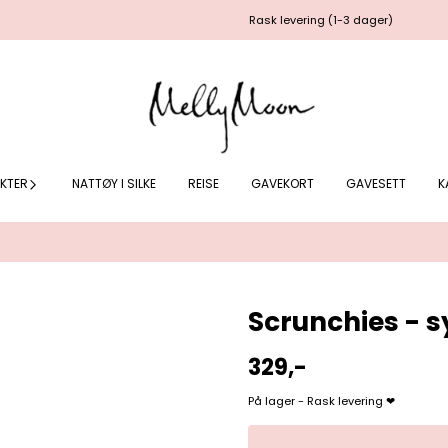
Rask levering (1-3 dager)
KTER
NATTØY I SILKE
REISE
GAVEKORT
GAVESETT
K
Scrunchies - s
329,-
På lager - Rask levering ❤