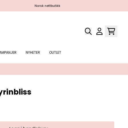
Norsk nettbutikk
Gratis 
AMPANJER
NYHETER
OUTLET
yrinbliss