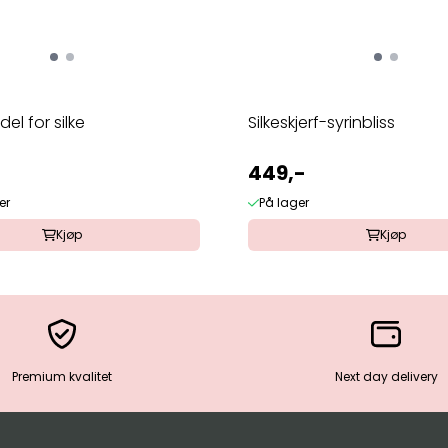
el for silke
Silkeskjerf-syrinbliss
449,-
er
På lager
Kjøp
Kjøp
Premium kvalitet
Next day delivery