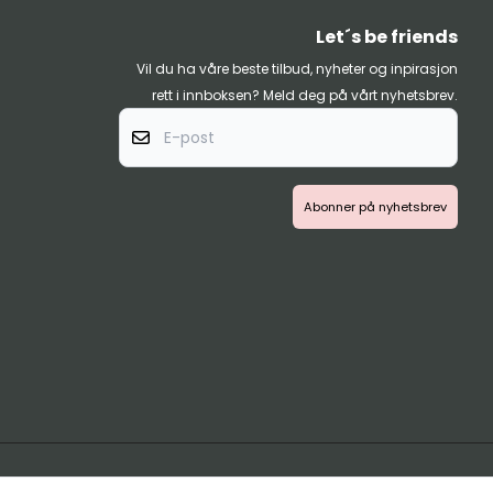
Let´s be friends
Vil du ha våre beste tilbud, nyheter og inpirasjon
rett i innboksen? Meld deg på vårt nyhetsbrev.
E-po
Abonner på nyhetsbrev