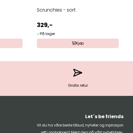
Scrunchies - sort
329,-
På lager
Kjøp
Gratis retur
Let´s be friends
Vil du ha våre beste tilbud, nyheter og inpirasjon
rett i innboksen? Meld deg på vårt nyhetsbrev.