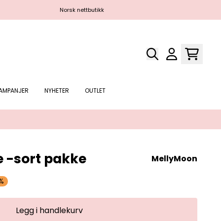
Norsk nettbutikk
Gratis f
AMPANJER
NYHETER
OUTLET
e -sort pakke
MellyMoon
5%