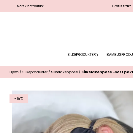
Hopp til innhold
Norsk nettbutikk
Gratis frakt
SILKEPRODUKTER
BAMBUSPRODU
Hjem
/
Silkeprodukter
/
Silkelakenpose
/
Silkelakenpose -sort pak
-15%