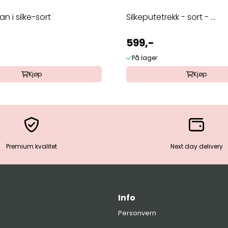
n i silke-sort
Silkeputetrekk - sort - ...
599,-
På lager
Kjøp
Kjøp
Premium kvalitet
Next day delivery
Info
Personvern