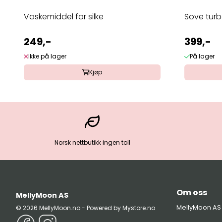
Vaskemiddel for silke
Sove turba
249,-
399,-
Ikke på lager
På lager
Kjøp
Norsk nettbutikk ingen toll
Om oss
MellyMoon AS
MellyMoon AS
© 2026 MellyMoon.no - Powered by Mystore.no