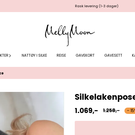
Rask levering (1-3 dager)
KTER
NATTØY I SILKE
REISE
GAVEKORT
GAVESETT
K
ke
Silkelakenpos
1.069,-
1.258,-
- 1