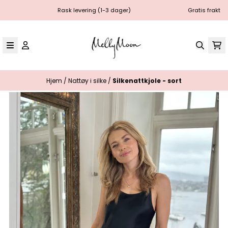
Hopp til innhold
Rask levering (1-3 dager)
Gratis frakt
Hjem
/
Nattøy i silke
/
Silkenattkjole - sort