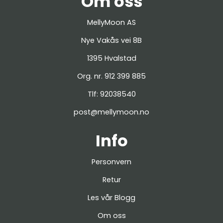
Om oss
MellyMoon AS
Nye Vakås vei 8B
1395 Hvalstad
Org. nr. 912 399 885
Tlf:
92038540
post@mellymoon.no
Info
Personvern
Retur
Les vår Blogg
Om oss