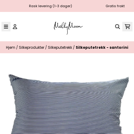
Hopp til innhold
Rask levering (1-3 dager)
Gratis frakt
Hjem
/
Silkeprodukter
/
Silkeputetrekk
/
Silkeputetrekk - santorini