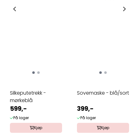
Silkeputetrekk -
Sovemaske - blå/sort
mørkeblå
599,-
399,-
På lager
På lager
Kjøp
Kjøp