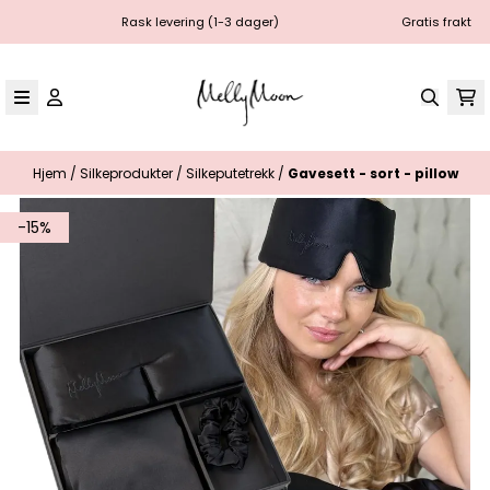
Hopp til innhold
Rask levering (1-3 dager)
Gratis frakt
Hjem
/
Silkeprodukter
/
Silkeputetrekk
/
Gavesett - sort - pillow
-15%